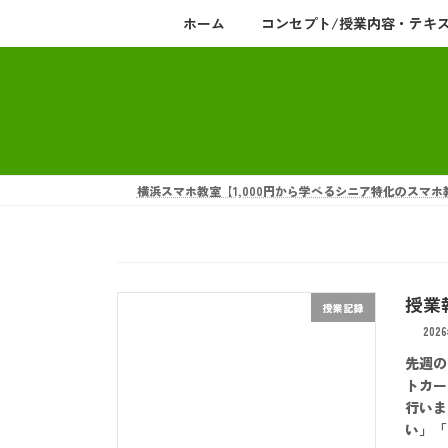
コ
ナ
ホーム
コンセプト/授業内容・テキ
ン
ビ
テ
ゲ
ン
ー
ツ
シ
へ
ョ
ス
ン
キ
に
横浜スマホ教室【1,000円から学べるシニア特化のスマホ
ッ
移
プ
動
授業報
授業記録
202
先週の
トカー
行いま
い」「