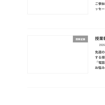
ご参加
ッセージ
授業報
授業記録
202
先週の
する授
「電話
お悩み