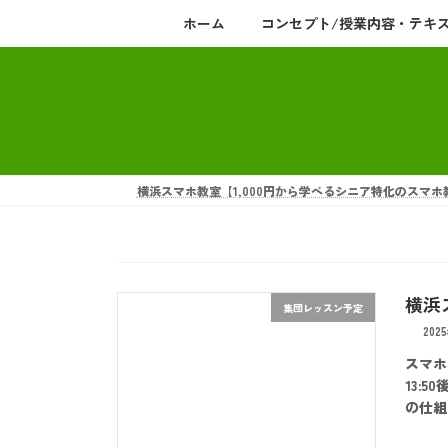
コ
ナ
ホーム
コンセプト/授業内容・テキ
ン
ビ
テ
ゲ
ン
ー
ツ
シ
へ
ョ
ス
ン
キ
に
横浜スマホ教室【1,000円から学べるシニア特化のスマホ
ッ
移
プ
動
横浜
集団レッスン予定
202
スマホ
13:5
の仕組